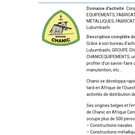
Domaine d'activité
Cong
EQUIPEMENTS
,
FABRICA
MÉTALLIQUES
,
FABRICAT
Lubumbashi
Description complète de
Grâce à son bureau d’ach
Lubumbashi, GROUPE CHAN
CHANICEQUIPEMENTS, une 
profiter d’un savoir-faire
manutention, etc…
Chanic se développa rapid
tard en Afrique de l’Ouest
activités de distribution 
Ses origines belges et l’i
de Chanic en Afrique Cent
occupe plus de 500 perso
– Constructions navales
– Constructions métalliq