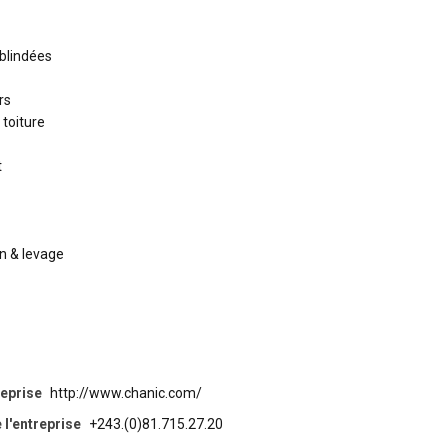
 blindées
rs
toiture
t
n & levage
reprise
http://www.chanic.com/
l'entreprise
+243.(0)81.715.27.20