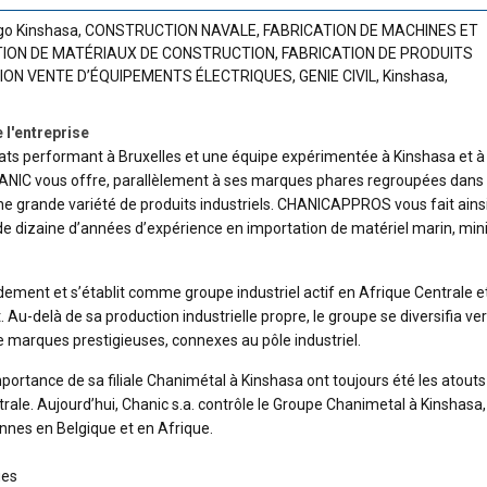
o Kinshasa
,
CONSTRUCTION NAVALE
,
FABRICATION DE MACHINES ET
TION DE MATÉRIAUX DE CONSTRUCTION
,
FABRICATION DE PRODUITS
ION VENTE D’ÉQUIPEMENTS ÉLECTRIQUES
,
GENIE CIVIL
,
Kinshasa
,
 l'entreprise
ats performant à Bruxelles et une équipe expérimentée à Kinshasa et à
IC vous offre, parallèlement à ses marques phares regroupées dans
grande variété de produits industriels. CHANICAPPROS vous fait ains
 de dizaine d’années d’expérience en importation de matériel marin, mini
ement et s’établit comme groupe industriel actif en Afrique Centrale e
. Au-delà de sa production industrielle propre, le groupe se diversifia ver
de marques prestigieuses, connexes au pôle industriel.
mportance de sa filiale Chanimétal à Kinshasa ont toujours été les atouts
rale. Aujourd’hui, Chanic s.a. contrôle le Groupe Chanimetal à Kinshasa,
nnes en Belgique et en Afrique.
ues