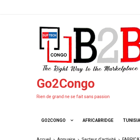
Aller
Fé
au
contenu
Go2Congo
Rien de grand ne se fait sans passion
GO2CONGO
AFRICABRIDGE
TUNISIA
Accueil
Annuaire
Secteur d'activité
FABRICA