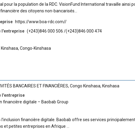
 pour la population de la RDC. VisionFund International travaille ainsi p
 financière des citoyens non-bancarisés…
reprise
https://www.boa-rdc.com//
l'entreprise
(+243)846 000 506 /(+243)846 000 474
, Kinshasa, Congo-Kinshasa
IVITÉS BANCAIRES ET FINANCIÈRES
,
Congo Kinshasa
,
Kinshasa
 l'entreprise
n financière digitale – Baobab Group
l’inclusion financière digitale. Baobab offre ses services principalemen
os et petites entreprises en Afrique …