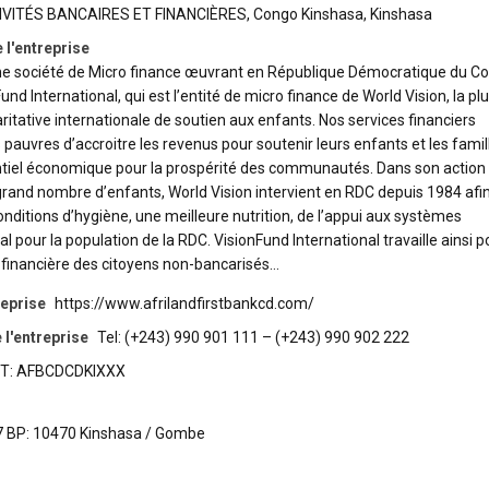
IVITÉS BANCAIRES ET FINANCIÈRES
,
Congo Kinshasa
,
Kinshasa
 l'entreprise
ne société de Micro finance œuvrant en République Démocratique du C
nd International, qui est l’entité de micro finance de World Vision, la pl
ritative internationale de soutien aux enfants. Nos services financiers
uvres d’accroitre les revenus pour soutenir leurs enfants et les famil
tiel économique pour la prospérité des communautés. Dans son action
 grand nombre d’enfants, World Vision intervient en RDC depuis 1984 afi
onditions d’hygiène, une meilleure nutrition, de l’appui aux systèmes
 pour la population de la RDC. VisionFund International travaille ainsi p
 financière des citoyens non-bancarisés…
reprise
https://www.afrilandfirstbankcd.com/
l'entreprise
Tel: (+243) 990 901 111 – (+243) 990 902 222
T: AFBCDCDKIXXX
67 BP: 10470 Kinshasa / Gombe