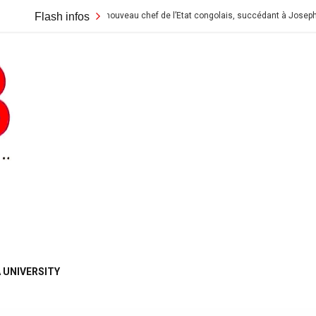
lix Tshisekedi le nouveau chef de l’Etat congolais, succédant à Joseph Kabila qu
Flash infos
 UNIVERSITY