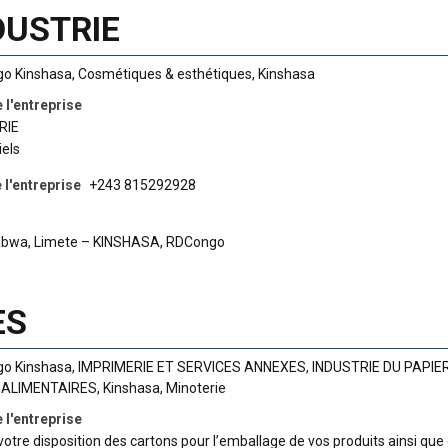
DUSTRIE
o Kinshasa
,
Cosmétiques & esthétiques
,
Kinshasa
 l'entreprise
RIE
iels
l'entreprise
+243 815292928
gabwa, Limete – KINSHASA, RDCongo
ES
o Kinshasa
,
IMPRIMERIE ET SERVICES ANNEXES
,
INDUSTRIE DU PAPIE
 ALIMENTAIRES
,
Kinshasa
,
Minoterie
 l'entreprise
votre disposition des cartons pour l’emballage de vos produits ainsi que