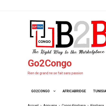
Aller
Fé
au
contenu
Go2Congo
Rien de grand ne se fait sans passion
GO2CONGO
AFRICABRIDGE
TUNISIA
Accueil
Annuaire
Congo Kinshasa
Kinshasa