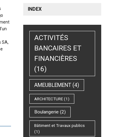
e
s
INDEX
go
ement
d’un
ACTIVITÉS
s SA,
BANCAIRES ET
pe
FINANCIÈRES
(16)
AMEUBLEMENT
(4)
ARCHITECTURE
(1)
Boulangerie
(2)
Bâtiment et Travaux publics
(1)