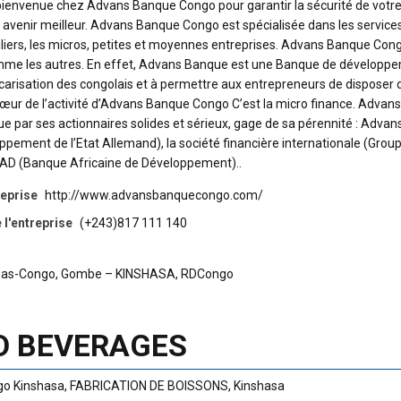
bienvenue chez Advans Banque Congo pour garantir la sécurité de votr
 avenir meilleur. Advans Banque Congo est spécialisée dans les service
culiers, les micros, petites et moyennes entreprises. Advans Banque Con
mme les autres. En effet, Advans Banque est une Banque de développ
ancarisation des congolais et à permettre aux entrepreneurs de disposer 
œur de l’activité d’Advans Banque Congo C’est la micro finance. Advans
par ses actionnaires solides et sérieux, gage de sa pérennité : Advan
ement de l’Etat Allemand), la société financière internationale (Grou
BAD (Banque Africaine de Développement)..
reprise
http://www.advansbanquecongo.com/
l'entreprise
(+243)817 111 140
v. Bas-Congo, Gombe – KINSHASA, RDCongo
D BEVERAGES
o Kinshasa
,
FABRICATION DE BOISSONS
,
Kinshasa