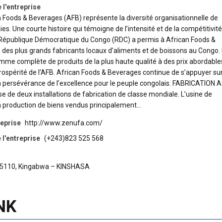
 l'entreprise
 Foods & Beverages (AFB) représente la diversité organisationnelle de
. Une courte histoire qui témoigne de l’intensité et de la compétitivit
République Démocratique du Congo (RDC) a permis à African Foods &
 des plus grands fabricants locaux d’aliments et de boissons au Congo.
mme complète de produits de la plus haute qualité à des prix abordable
 prospérité de l’AFB. African Foods & Beverages continue de s’appuyer su
a persévérance de l’excellence pour le peuple congolais. FABRICATION A
 de deux installations de fabrication de classe mondiale. L’usine de
la production de biens vendus principalement…
reprise
http://www.zenufa.com/
l'entreprise
(+243)823 525 568
. 15110, Kingabwa – KINSHASA
NK