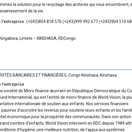
mmes la solution pour le recyclage des archives qui vous encombrent, 
assainissement de la vie.
l'entreprise
(+243)854 818 576 (+243)999 992 677 (+243)904 510 6
Q/ Kingabwa, Limete – KINSHASA, RDCongo
IVITÉS BANCAIRES ET FINANCIÈRES
,
Congo Kinshasa
,
Kinshasa
 l'entreprise
ne société de Micro finance œuvrant en République Démocratique du C
nd International, qui est l’entité de micro finance de World Vision, la pl
ritative internationale de soutien aux enfants. Nos services financiers
uvres d’accroitre les revenus pour soutenir leurs enfants et les famil
tiel économique pour la prospérité des communautés. Dans son action
 grand nombre d’enfants, World Vision intervient en RDC depuis 1984 afi
onditions d’hygiène, une meilleure nutrition, de l’appui aux systèmes