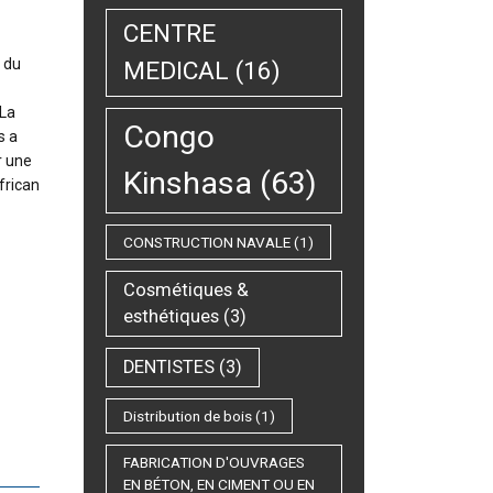
CENTRE
é du
MEDICAL
(16)
 La
Congo
s a
r une
Kinshasa
(63)
frican
CONSTRUCTION NAVALE
(1)
Cosmétiques &
esthétiques
(3)
DENTISTES
(3)
Distribution de bois
(1)
FABRICATION D'OUVRAGES
EN BÉTON, EN CIMENT OU EN