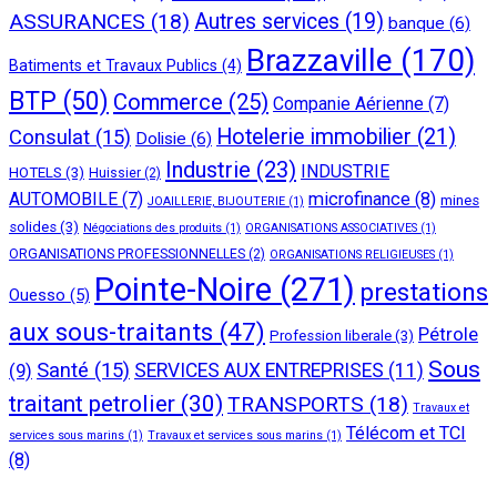
ASSURANCES
(18)
Autres services
(19)
banque
(6)
Brazzaville
(170)
Batiments et Travaux Publics
(4)
BTP
(50)
Commerce
(25)
Companie Aérienne
(7)
Hotelerie immobilier
(21)
Consulat
(15)
Dolisie
(6)
Industrie
(23)
INDUSTRIE
HOTELS
(3)
Huissier
(2)
AUTOMOBILE
(7)
microfinance
(8)
mines
JOAILLERIE, BIJOUTERIE
(1)
solides
(3)
Négociations des produits
(1)
ORGANISATIONS ASSOCIATIVES
(1)
ORGANISATIONS PROFESSIONNELLES
(2)
ORGANISATIONS RELIGIEUSES
(1)
Pointe-Noire
(271)
prestations
Ouesso
(5)
aux sous-traitants
(47)
Pétrole
Profession liberale
(3)
Sous
Santé
(15)
(9)
SERVICES AUX ENTREPRISES
(11)
traitant petrolier
(30)
TRANSPORTS
(18)
Travaux et
Télécom et TCI
services sous marins
(1)
Travaux et services sous marins
(1)
(8)