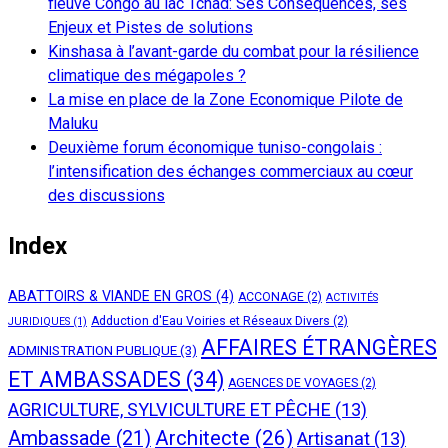
fleuve Congo au lac Tchad: Ses Conséquences, ses
Enjeux et Pistes de solutions
Kinshasa à l’avant-garde du combat pour la résilience
climatique des mégapoles ?
La mise en place de la Zone Economique Pilote de
Maluku
Deuxième forum économique tuniso-congolais :
l’intensification des échanges commerciaux au cœur
des discussions
Index
ABATTOIRS & VIANDE EN GROS
(4)
ACCONAGE
(2)
ACTIVITÉS
Adduction d'Eau Voiries et Réseaux Divers
(2)
JURIDIQUES
(1)
AFFAIRES ÉTRANGÈRES
ADMINISTRATION PUBLIQUE
(3)
ET AMBASSADES
(34)
AGENCES DE VOYAGES
(2)
AGRICULTURE, SYLVICULTURE ET PÊCHE
(13)
Architecte
(26)
Ambassade
(21)
Artisanat
(13)