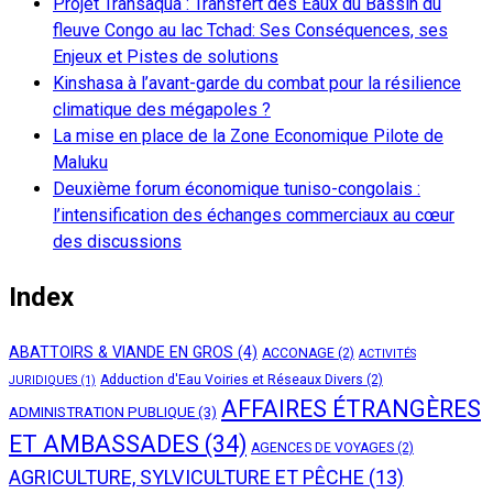
Projet Transaqua : Transfert des Eaux du Bassin du
fleuve Congo au lac Tchad: Ses Conséquences, ses
Enjeux et Pistes de solutions
Kinshasa à l’avant-garde du combat pour la résilience
climatique des mégapoles ?
La mise en place de la Zone Economique Pilote de
Maluku
Deuxième forum économique tuniso-congolais :
l’intensification des échanges commerciaux au cœur
des discussions
Index
ABATTOIRS & VIANDE EN GROS
(4)
ACCONAGE
(2)
ACTIVITÉS
Adduction d'Eau Voiries et Réseaux Divers
(2)
JURIDIQUES
(1)
AFFAIRES ÉTRANGÈRES
ADMINISTRATION PUBLIQUE
(3)
ET AMBASSADES
(34)
AGENCES DE VOYAGES
(2)
AGRICULTURE, SYLVICULTURE ET PÊCHE
(13)