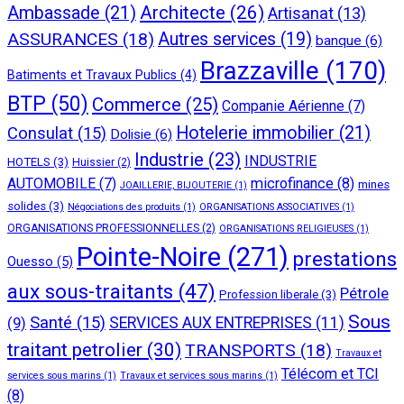
Architecte
(26)
Ambassade
(21)
Artisanat
(13)
ASSURANCES
(18)
Autres services
(19)
banque
(6)
Brazzaville
(170)
Batiments et Travaux Publics
(4)
BTP
(50)
Commerce
(25)
Companie Aérienne
(7)
Hotelerie immobilier
(21)
Consulat
(15)
Dolisie
(6)
Industrie
(23)
INDUSTRIE
HOTELS
(3)
Huissier
(2)
AUTOMOBILE
(7)
microfinance
(8)
mines
JOAILLERIE, BIJOUTERIE
(1)
solides
(3)
Négociations des produits
(1)
ORGANISATIONS ASSOCIATIVES
(1)
ORGANISATIONS PROFESSIONNELLES
(2)
ORGANISATIONS RELIGIEUSES
(1)
Pointe-Noire
(271)
prestations
Ouesso
(5)
aux sous-traitants
(47)
Pétrole
Profession liberale
(3)
Sous
Santé
(15)
(9)
SERVICES AUX ENTREPRISES
(11)
traitant petrolier
(30)
TRANSPORTS
(18)
Travaux et
Télécom et TCI
services sous marins
(1)
Travaux et services sous marins
(1)
(8)