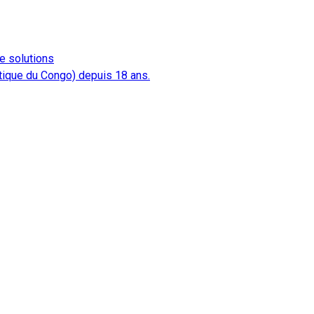
e solutions
atique du Congo) depuis 18 ans.