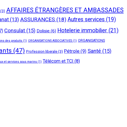
AFFAIRES ÉTRANGÈRES ET AMBASSADES
(3)
ASSURANCES
(18)
Autres services
(19)
anat
(13)
Hotelerie immobilier
(21)
Consulat
(15)
7)
Dolisie
(6)
ORGANISATIONS
ons des produits
(1)
ORGANISATIONS ASSOCIATIVES
(1)
tants
(47)
Santé
(15)
Pétrole
(9)
Profession liberale
(3)
Télécom et TCI
(8)
ux et services sous marins
(1)