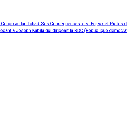
ve Congo au lac Tchad: Ses Conséquences, ses Enjeux et Pistes d
ccédant à Joseph Kabila qui dirigeait la RDC (République démocr