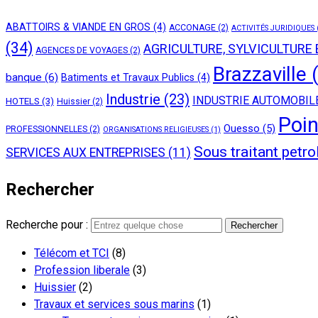
ABATTOIRS & VIANDE EN GROS
(4)
ACCONAGE
(2)
ACTIVITÉS JURIDIQUES
(34)
AGRICULTURE, SYLVICULTURE
AGENCES DE VOYAGES
(2)
Brazzaville
(
banque
(6)
Batiments et Travaux Publics
(4)
Industrie
(23)
INDUSTRIE AUTOMOBIL
HOTELS
(3)
Huissier
(2)
Poin
Ouesso
(5)
PROFESSIONNELLES
(2)
ORGANISATIONS RELIGIEUSES
(1)
Sous traitant petro
SERVICES AUX ENTREPRISES
(11)
Rechercher
Recherche pour :
Télécom et TCI
(8)
Profession liberale
(3)
Huissier
(2)
Travaux et services sous marins
(1)