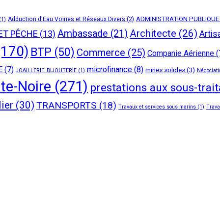
ADMINISTRATION PUBLIQUE
Adduction d'Eau Voiries et Réseaux Divers
(2)
(1)
Architecte
(26)
Ambassade
(21)
 ET PÊCHE
(13)
Artis
170)
BTP
(50)
Commerce
(25)
Companie Aérienne
(
E
(7)
microfinance
(8)
mines solides
(3)
JOAILLERIE, BIJOUTERIE
(1)
Négociati
te-Noire
(271)
prestations aux sous-trai
lier
(30)
TRANSPORTS
(18)
Travaux et services sous marins
(1)
Trava